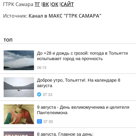
ГТРК Самара
ТГ
l
ВК
l
ОК
l
САЙТ
Источник:
Канал в МАКС "ГТРК САМАРА"
ТОП
До +28 и дождь с грозой: погода в Тольятти
испытывает город на прочность
06:15
Доброе утро, Тольятти!. На календаре 8
августа
07:33
9 августа - День великомученика и целителя
Пантелеимона
07:00
8 августа. Главное за день: