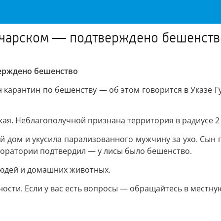
начарском — подтверждено бешенств
верждено бешенство
н карантин по бешенству — об этом говорится в Указе Г
кая. Неблагополучной признана территория в радиусе 2 
 дом и укусила парализованного мужчину за ухо. Сын по
боратории подтвердил — у лисы было бешенство.
людей и домашних животных.
сти. Если у вас есть вопросы — обращайтесь в местну