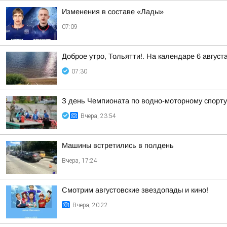
Изменения в составе «Лады»
07:09
Доброе утро, Тольятти!. На календаре 6 август
07:30
З день Чемпионата по водно-моторному спорту
Вчера, 23:54
Машины встретились в полдень
Вчера, 17:24
Смотрим августовские звездопады и кино!
Вчера, 20:22