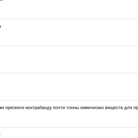
а
и пресекли контрабанду почти тонны химических веществ для п
у