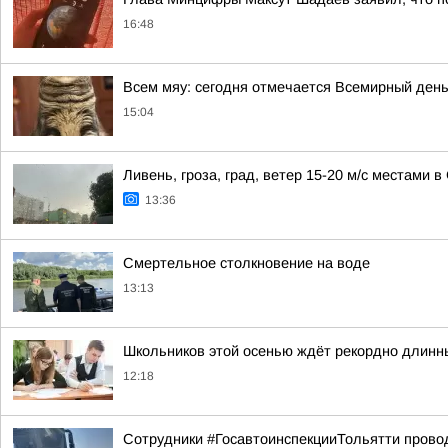
16:48
Всем мяу: сегодня отмечается Всемирный день
15:04
Ливень, гроза, град, ветер 15-20 м/с местами 
13:36
Смертельное столкновение на воде
13:13
Школьников этой осенью ждёт рекордно длинн
12:18
Сотрудники #ГосавтоинспекцииТольятти прово