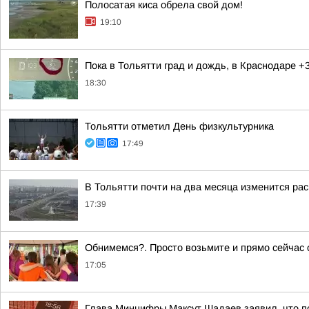
Полосатая киса обрела свой дом!
19:10
Пока в Тольятти град и дождь, в Краснодаре +
18:30
Тольятти отметил День физкультурника
17:49
В Тольятти почти на два месяца изменится ра
17:39
Обнимемся?. Просто возьмите и прямо сейчас о
17:05
Глава Минцифры Максут Шадаев заявил, что п