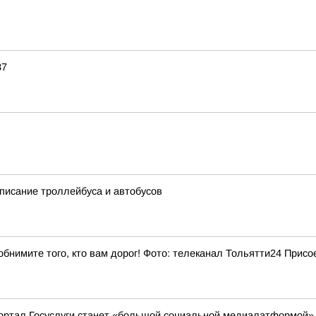
37
списание троллейбуса и автобусов
бнимите того, кто вам дорог! Фото: телеканал Тольятти24 Присо
ортал Госуслуги станет «большой социальной медиалатформой»