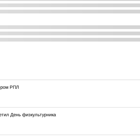
ером РПЛ
метил День физкультурника