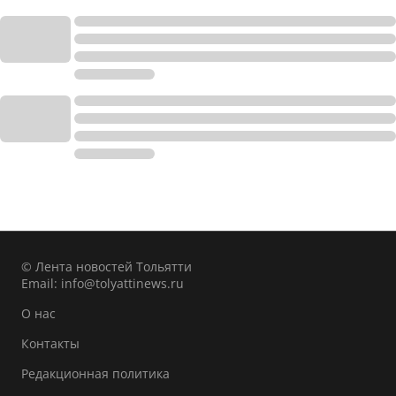
© Лента новостей Тольятти
Email:
info@tolyattinews.ru
О нас
Контакты
Редакционная политика