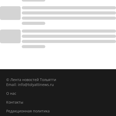
© Лента новостей Тольятти
Email:
info@tolyattinews.ru
О нас
Контакты
Редакционная политика