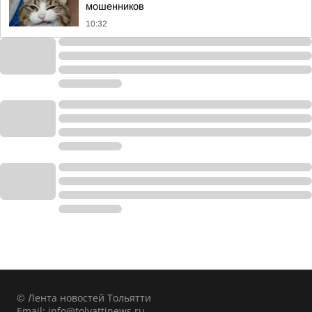
мошенников
10:32
© Лента новостей Тольятти
Email:
info@tolyattinews.ru