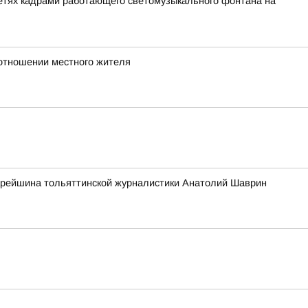
сетях кадрами работающего светомузыкального фонтана на
 отношении местного жителя
старейшина тольяттинской журналистики Анатолий Шаврин