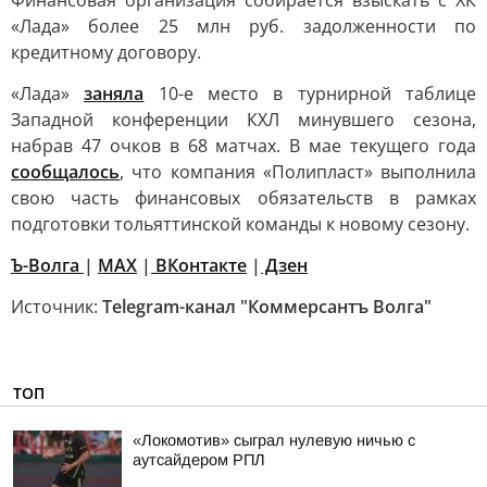
Финансовая организация собирается взыскать с ХК
«Лада» более 25 млн руб. задолженности по
кредитному договору.
«Лада»
заняла
10-е место в турнирной таблице
Западной конференции КХЛ минувшего сезона,
набрав 47 очков в 68 матчах. В мае текущего года
сообщалось
, что компания «Полипласт» выполнила
свою часть финансовых обязательств в рамках
подготовки тольяттинской команды к новому сезону.
Ъ-Волга
|
МАХ
|
ВКонтакте
|
Дзен
Источник:
Telegram-канал "Коммерсантъ Волга"
ТОП
«Локомотив» сыграл нулевую ничью с
аутсайдером РПЛ