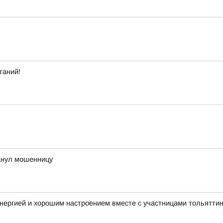
таний!
анул мошенницу
нергией и хорошим настроением вместе с участницами тольятти