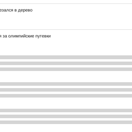
езался в дерево
я за олимпийские путевки