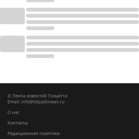
© Лента новостей Тольятти
Email:
info@tolyattinews.ru
О нас
Контакты
Редакционная политика