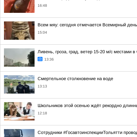
16:48
Всем мяу: сегодня отмечается Всемирный день
15:04
Ливень, гроза, град, ветер 15-20 м/с местами 
13:36
Смертельное столкновение на воде
13:13
Школьников этой осенью ждёт рекордно длинн
12:18
Сотрудники #ГосавтоинспекцииТольятти прово