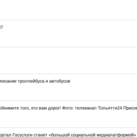
37
списание троллейбуса и автобусов
бнимите того, кто вам дорог! Фото: телеканал Тольятти24 Присо
ортал Госуслуги станет «большой социальной медиалатформой»