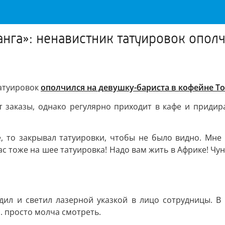
нга»: ненавистник татуировок опол
татуировок
ополчился на девушку-бариста в кофейне Т
 заказы, однако регулярно приходит в кафе и придира
ме, то закрывал татуировки, чтобы не было видно. Мне
вас тоже на шее татуировка! Надо вам жить в Африке! Чу
ил и светил лазерной указкой в лицо сотрудницы. В
. просто молча смотреть.