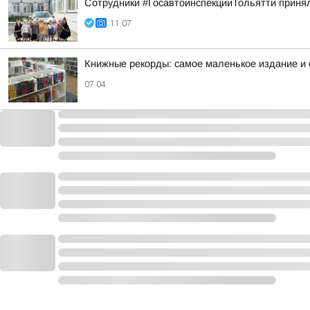
Сотрудники #ГосавтоинспекцииТольятти принял
11:07
Книжные рекорды: самое маленькое издание и
07:04