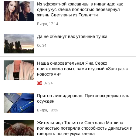
Из эффектной красавицы в инвалида: как
один укус клеща полностью перевернул
жизнь Светланы из Тольятти
Вчера, 17:14
Да не обманут вас утренние тучки
06:34
Наша очаровательная Яна Серко
приготовила нам с вами вкусный «Завтрак с
новостями»
07:24
Притон ликвидирован. Притоносодержатель
осужден
Вчера, 18:39
Жительница Тольятти Светлана Моткина
полностью потеряла способность двигаться и
говорить после укуса клеща