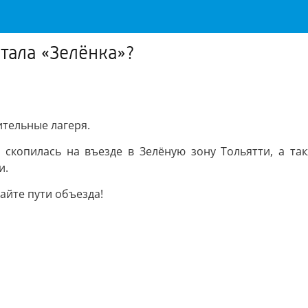
стала «Зелёнка»?
ительные лагеря.
а скопилась на въезде в Зелёную зону Тольятти, а т
и.
райте пути объезда!