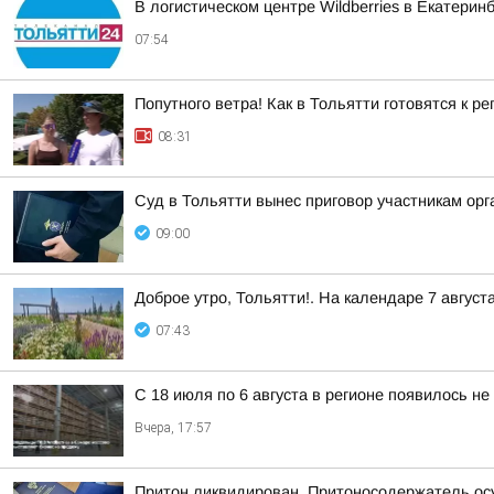
В логистическом центре Wildberries в Екатери
07:54
Попутного ветра! Как в Тольятти готовятся к р
08:31
Суд в Тольятти вынес приговор участникам о
09:00
Доброе утро, Тольятти!. На календаре 7 август
07:43
С 18 июля по 6 августа в регионе появилось н
Вчера, 17:57
Притон ликвидирован. Притоносодержатель о