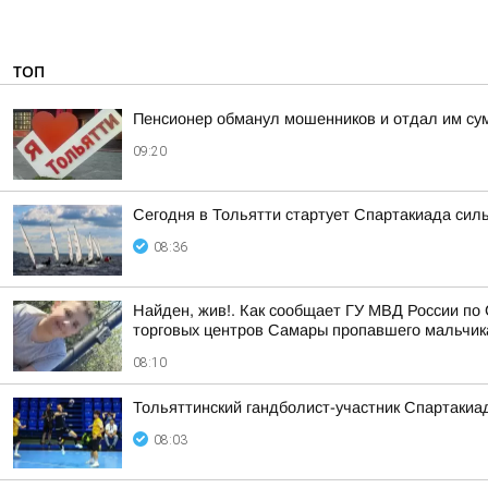
ТОП
Пенсионер обманул мошенников и отдал им сум
09:20
Сегодня в Тольятти стартует Спартакиада сил
08:36
Найден, жив!. Как сообщает ГУ МВД России по 
торговых центров Самары пропавшего мальчика,
08:10
Тольяттинский гандболист-участник Спартакиа
08:03