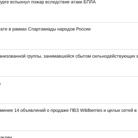
нбурге вспыхнул пожар вследствие атаки БПЛА
егате в рамках Спартакиады народов России
рганизованной группы, занимавшейся сбытом сильнодействующих 
а
е менее 14 объявлений о продаже ПВЗ Wildberries и целых сетей 
сужден