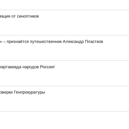
мация от синоптиков
!» – признаётся путешественник Александр Пластков
партакиада народов России!
роверки Генпрокуратуры