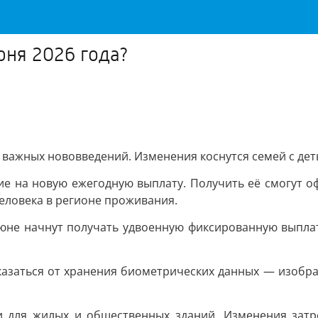
юня 2026 года?
ко важных нововведений. Изменения коснутся семей с де
ние на новую ежегодную выплату. Получить её смогут 
еловека в регионе проживания.
юне начнут получать удвоенную фиксированную выплату 
азаться от хранения биометрических данных — изображ
 для жилых и общественных зданий. Изменения затр