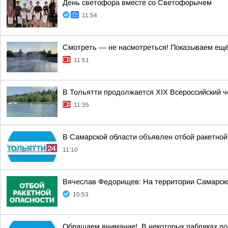
День светофора вместе со Светофорычем
11:54
Смотреть — не насмотреться! Показываем ещё 
11:51
В Тольятти продолжается XIX Всероссийский 
11:35
В Самарской области объявлен отбой ракетной
11:10
Вячеслав Федорищев: На территории Самарск
10:53
Обращаем внимание!. В некоторых пабликах по