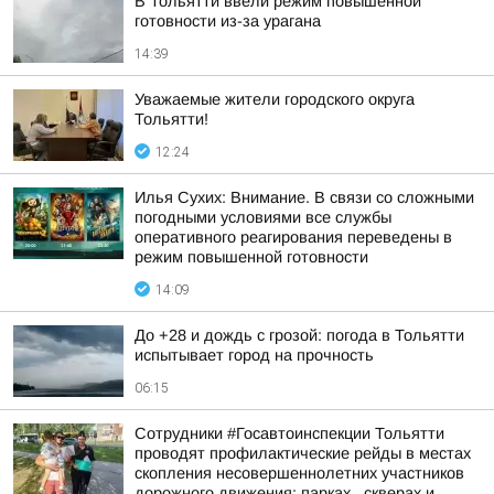
В Тольятти ввели режим повышенной
готовности из-за урагана
14:39
Уважаемые жители городского округа
Тольятти!
12:24
Илья Сухих: Внимание. В связи со сложными
погодными условиями все службы
оперативного реагирования переведены в
режим повышенной готовности
14:09
До +28 и дождь с грозой: погода в Тольятти
испытывает город на прочность
06:15
Сотрудники #Госавтоинспекции Тольятти
проводят профилактические рейды в местах
скопления несовершеннолетних участников
дорожного движения: парках , скверах и