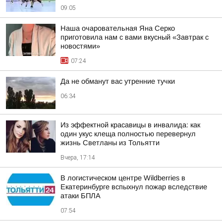
09:05
Наша очаровательная Яна Серко
приготовила нам с вами вкусный «Завтрак с
новостями»
07:24
Да не обманут вас утренние тучки
06:34
Из эффектной красавицы в инвалида: как
один укус клеща полностью перевернул
жизнь Светланы из Тольятти
Вчера, 17:14
В логистическом центре Wildberries в
Екатеринбурге вспыхнул пожар вследствие
атаки БПЛА
07:54