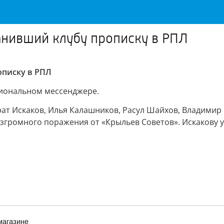
анивший клубу прописку в РПЛ
описку в РПЛ
циональном мессенджере.
ат Искаков, Илья Калашников, Расул Шайхов, Владимир
громного поражения от «Крыльев Советов». Искакову уд
магазине