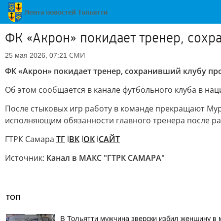
ФК «Акрон» покидает тренер, сохр
СМИ
25 мая 2026, 07:21
ФК «Акрон» покидает тренер, сохранивший клубу пр
Об этом сообщается в канале футбольного клуба в на
После стыковых игр работу в команде прекращают Мур
исполняющим обязанности главного тренера после раз
ГТРК Самара
ТГ
l
ВК
l
ОК
l
САЙТ
Источник:
Канал в МАКС "ГТРК САМАРА"
ТОП
В Тольятти мужчина зверски избил женщину в 