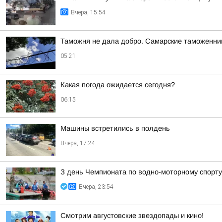
Вчера, 15:54
Таможня не дала добро. Самарские таможенник
05:21
Какая погода ожидается сегодня?
06:15
Машины встретились в полдень
Вчера, 17:24
З день Чемпионата по водно-моторному спорту
Вчера, 23:54
Смотрим августовские звездопады и кино!