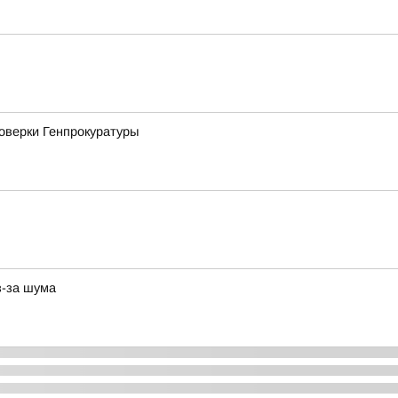
роверки Генпрокуратуры
з-за шума