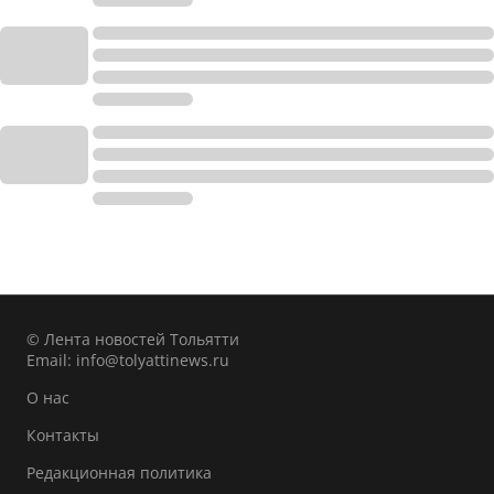
© Лента новостей Тольятти
Email:
info@tolyattinews.ru
О нас
Контакты
Редакционная политика