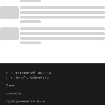
© Лента новостей Тольятти
Email:
info@tolyattinews.ru
О нас
Контакты
Редакционная политика