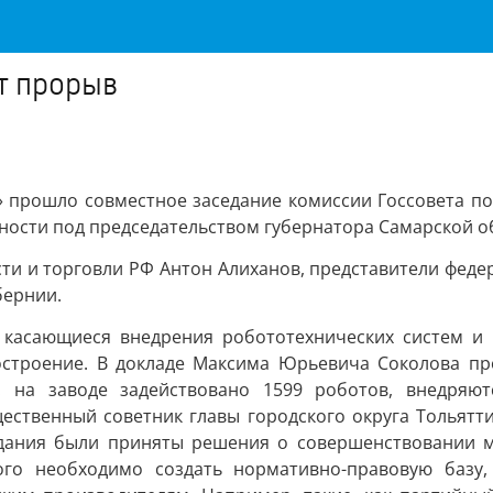
т прорыв
» прошло совместное заседание комиссии Госсовета п
ости под председательством губернатора Самарской о
и и торговли РФ Антон Алиханов, представители федер
бернии.
 касающиеся внедрения робототехнических систем и к
строение. В докладе Максима Юрьевича Соколова про
 на заводе задействовано 1599 роботов, внедряют
щественный советник главы городского округа Тольят
едания были приняты решения о совершенствовании 
того необходимо создать нормативно-правовую базу,