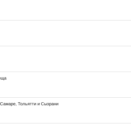
еща
в Самаре, Тольятти и Сызрани