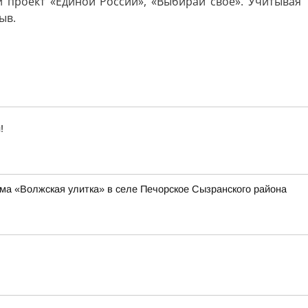
 проект «Единой России», «Выбирай свое». Учитывая
ыв.
!
ма «Волжская улитка» в селе Печорское Сызранского района