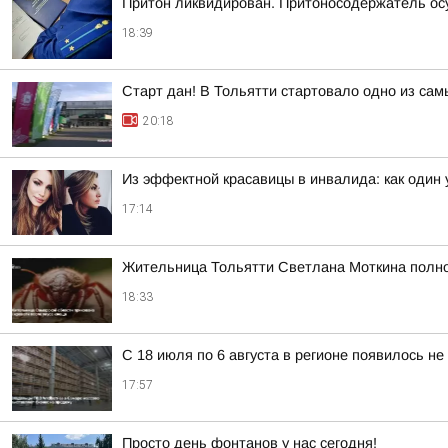
Притон ликвидирован. Притоносодержатель о
18:39
Старт дан! В Тольятти стартовало одно из са
20:18
Из эффектной красавицы в инвалида: как один
17:14
Жительница Тольятти Светлана Моткина полнос
18:33
С 18 июля по 6 августа в регионе появилось н
17:57
Просто день фонтанов у нас сегодня!