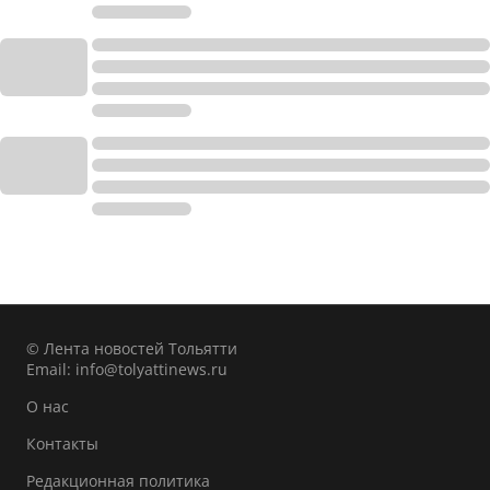
© Лента новостей Тольятти
Email:
info@tolyattinews.ru
О нас
Контакты
Редакционная политика