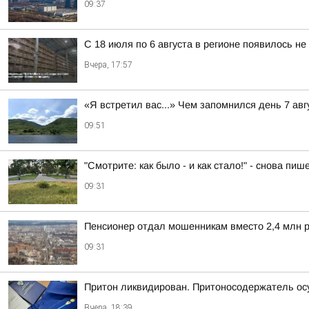
09:37
С 18 июля по 6 августа в регионе появилось н
Вчера, 17:57
«Я встретил вас...» Чем запомнился день 7 ав
09:51
"Смотрите: как было - и как стало!" - снова п
09:31
Пенсионер отдал мошенникам вместо 2,4 млн р
09:31
Притон ликвидирован. Притоносодержатель о
Вчера, 18:39