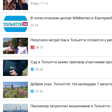
Вчера, 17:14
В логистическом центре Wildberries в Екатери
07:54
Попутного ветра! Как в Тольятти готовятся к р
08:31
Суд в Тольятти вынес приговор участникам о
09:00
Доброе утро, Тольятти!. На календаре 7 август
07:43
Пенсионер затроллил мошенников в Тольятти — 