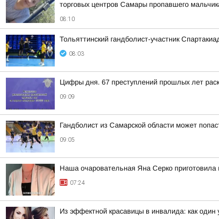
торговых центров Самары пропавшего мальчика,
08:10
Тольяттинский гандболист-участник Спартакиа
08:03
Цифры дня. 67 преступлений прошлых лет раск
09:09
Гандболист из Самарской области может попас
09:05
Наша очаровательная Яна Серко приготовила н
07:24
Из эффектной красавицы в инвалида: как один