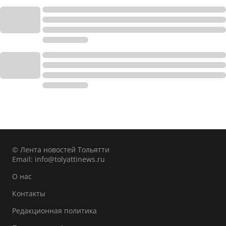
© Лента новостей Тольятти
Email:
info@tolyattinews.ru
О нас
Контакты
Редакционная политика