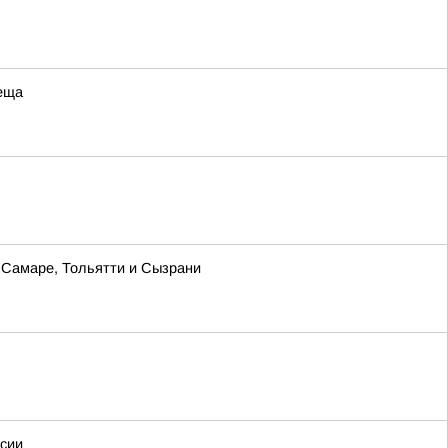
леща
в Самаре, Тольятти и Сызрани
ссии