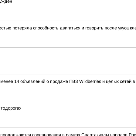
сужден
тью потеряла способность двигаться и говорить после укуса к
и
е менее 14 объявлений о продаже ПВЗ Wildberries и целых сетей 
втодорогах
и продолжаются соревнования в рамках Спартакиады народов Ро