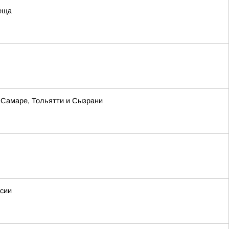
леща
в Самаре, Тольятти и Сызрани
ссии