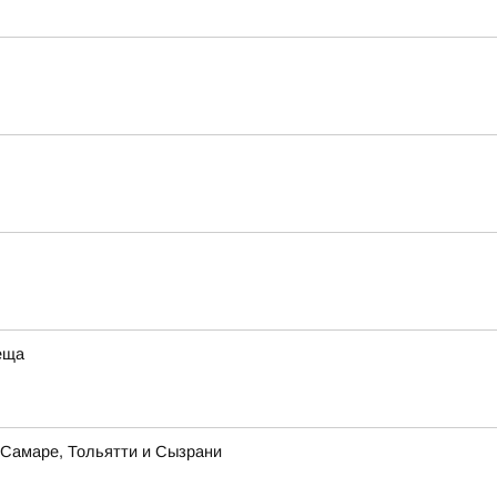
еща
в Самаре, Тольятти и Сызрани