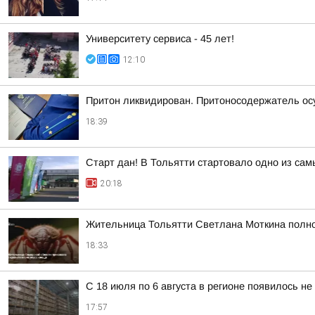
Университету сервиса - 45 лет!
12:10
Притон ликвидирован. Притоносодержатель о
18:39
Старт дан! В Тольятти стартовало одно из са
20:18
Жительница Тольятти Светлана Моткина полнос
18:33
С 18 июля по 6 августа в регионе появилось н
17:57