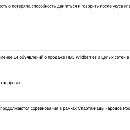
тью потеряла способность двигаться и говорить после укуса к
и
е менее 14 объявлений о продаже ПВЗ Wildberries и целых сетей 
втодорогах
и продолжаются соревнования в рамках Спартакиады народов Ро