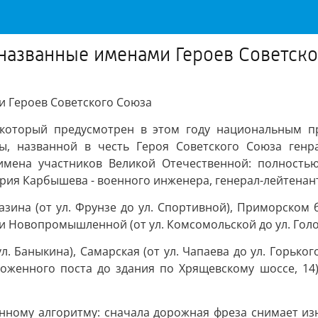
 названные именами Героев Советск
и Героев Советского Союза
 который предусмотрен в этом году национальным п
ы, названной в честь Героя Советского Союза генра
имена участников Великой Отечественной: полность
ия Карбышева - военного инженера, генерал-лейтенант
азина (от ул. Фрунзе до ул. Спортивной), Приморском б
) и Новопромышленной (от ул. Комсомольской до ул. Голо
. Баныкина), Самарская (от ул. Чапаева до ул. Горького
оженного поста до здания по Хрящевскому шоссе, 14),
онному алгоритму: сначала дорожная фреза снимает и