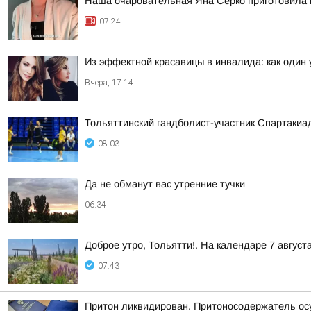
Наша очаровательная Яна Серко приготовила н
07:24
Из эффектной красавицы в инвалида: как один
Вчера, 17:14
Тольяттинский гандболист-участник Спартакиа
08:03
Да не обманут вас утренние тучки
06:34
Доброе утро, Тольятти!. На календаре 7 август
07:43
Притон ликвидирован. Притоносодержатель о