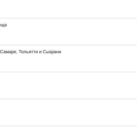
еща
в Самаре, Тольятти и Сызрани