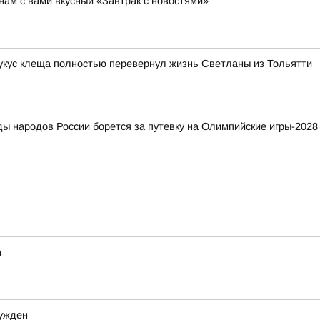
ам с вами вкусный «Завтрак с новостями»
 укус клеща полностью перевернул жизнь Светланы из Тольятти
ды народов России борется за путевку на Олимпийские игры-2028
а
сужден