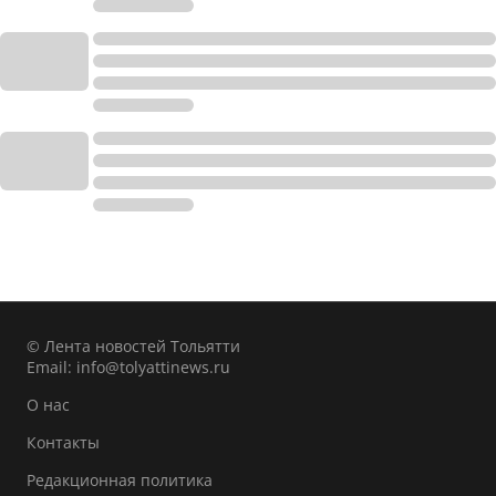
© Лента новостей Тольятти
Email:
info@tolyattinews.ru
О нас
Контакты
Редакционная политика