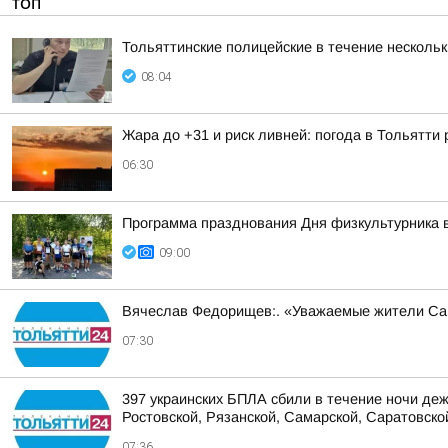
ТОП
Тольяттинские полицейские в течение несколь
08:04
Жара до +31 и риск ливней: погода в Тольятти
06:30
Программа празднования Дня физкультурника в
09:00
Вячеслав Федорищев:. «Уважаемые жители Са
07:30
397 украинских БПЛА сбили в течение ночи деж
Ростовской, Рязанской, Самарской, Саратовской
07:36