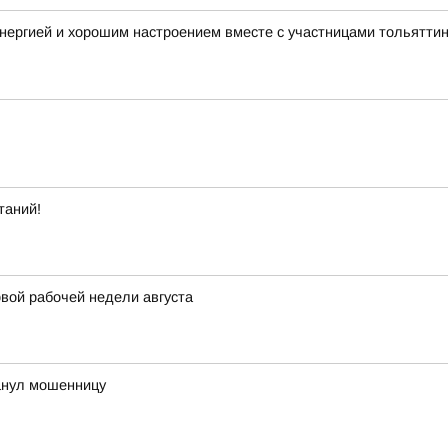
нергией и хорошим настроением вместе с участницами тольятти
таний!
вой рабочей недели августа
анул мошенницу