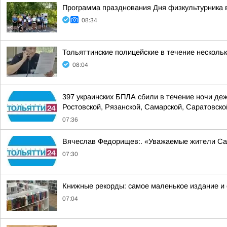
Программа празднования Дня физкультурника в
08:34
Тольяттинские полицейские в течение несколь
08:04
397 украинских БПЛА сбили в течение ночи де
Ростовской, Рязанской, Самарской, Саратовской
07:36
Вячеслав Федорищев:. «Уважаемые жители Са
07:30
Книжные рекорды: самое маленькое издание и
07:04