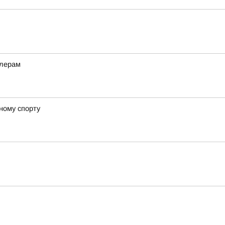
ллерам
ному спорту