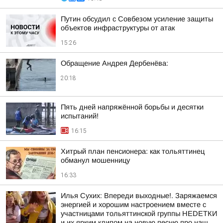
Путин обсудил с Совбезом усиление защиты
объектов инфраструктуры от атак
15:26
Обращение Андрея Дербенёва:
20:18
Пять дней напряжённой борьбы и десятки
испытаний!
16:15
Хитрый план пенсионера: как тольяттинец
обманул мошенницу
16:33
Илья Сухих: Впереди выходные!. Заряжаемся
энергией и хорошим настроением вместе с
участницами тольяттинской группы НЕDЕТКИ
и их ярким клипом на новую песню про наш