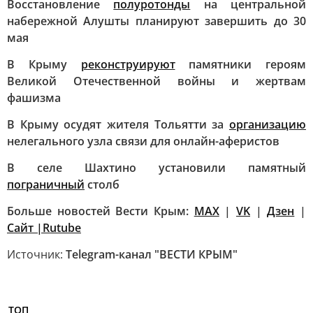
Восстановление
полуротонды
на центральной
набережной Алушты планируют завершить до 30
мая
В Крыму
реконструируют
памятники героям
Великой Отечественной войны и жертвам
фашизма
В Крыму осудят жителя Тольятти за
организацию
нелегального узла связи для онлайн-аферистов
В селе Шахтино установили памятный
пограничный
столб
Больше новостей Вести Крым:
MAX
|
VK
|
Дзен
|
Сайт |
Rutube
Источник:
Telegram-канал "ВЕСТИ КРЫМ"
ТОП