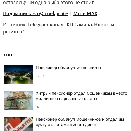
осталось)! Ни одна рыба этого не стоит
Подпишись на @truekpru63
|
Мы в MAX
Источник:
Telegram-канал "КП Самара. Новости
региона"
ТОП
Пенсионер обманул мошенников
12:54
Хитрый пенсионер отдал мошенникам вместо
миллионов нарезанные газеты
09:57
Пенсионер обманул мошенников и отдал им
сумку с газетами вместо денег