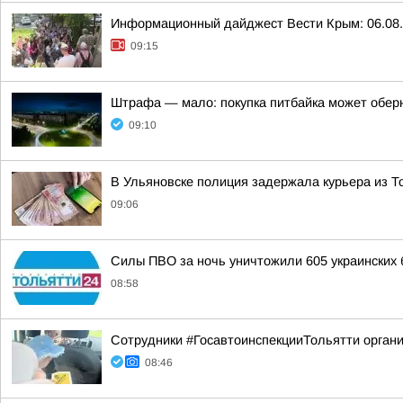
Информационный дайджест Вести Крым: 06.08
09:15
Штрафа — мало: покупка питбайка может обер
09:10
В Ульяновске полиция задержала курьера из 
09:06
Силы ПВО за ночь уничтожили 605 украинских 
08:58
Сотрудники #ГосавтоинспекцииТольятти орган
08:46