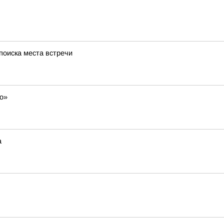
поиска места встречи
со»
а