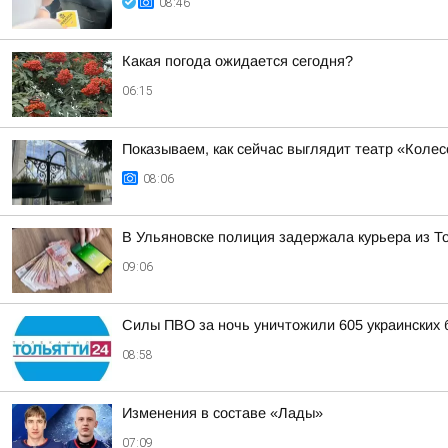
08:46
Какая погода ожидается сегодня?
06:15
Показываем, как сейчас выглядит театр «Колес
08:06
В Ульяновске полиция задержала курьера из 
09:06
Силы ПВО за ночь уничтожили 605 украинских 
08:58
Изменения в составе «Лады»
07:09