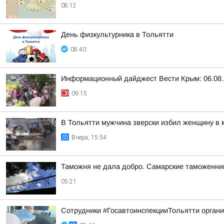
08:12
День физкультурника в Тольятти
08:40
Информационный дайджест Вести Крым: 06.08.
09:15
В Тольятти мужчина зверски избил женщину в 
Вчера, 15:54
Таможня не дала добро. Самарские таможенник
05:21
Сотрудники #ГосавтоинспекцииТольятти орган