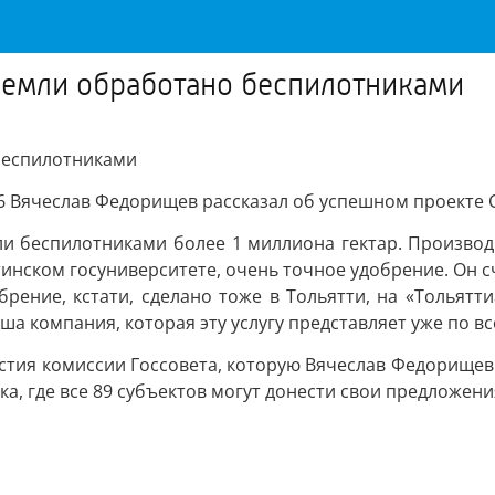
земли обработано беспилотниками
беспилотниками
6 Вячеслав Федорищев рассказал об успешном проекте 
ли беспилотниками более 1 миллиона гектар. Произво
тинском госуниверситете, очень точное удобрение. Он с
брение, кстати, сделано тоже в Тольятти, на «Тольятт
ша компания, которая эту услугу представляет уже по в
стия комиссии Госсовета, которую Вячеслав Федорищев в
а, где все 89 субъектов могут донести свои предложени