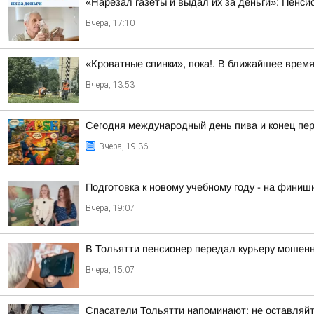
«Нарезал газеты и выдал их за деньги»: Пенси
Вчера, 17:10
«Кроватные спинки», пока!. В ближайшее врем
Вчера, 13:53
Сегодня международный день пива и конец пер
Вчера, 19:36
Подготовка к новому учебному году - на финиш
Вчера, 19:07
В Тольятти пенсионер передал курьеру мошенни
Вчера, 15:07
Спасатели Тольятти напоминают: не оставляйт