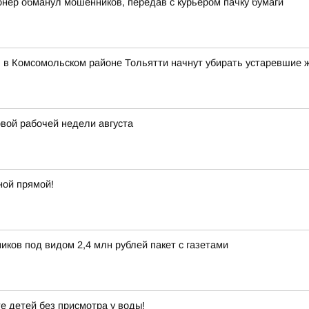
онер обманул мошенников, передав с курьером пачку бумаги
я в Комсомольском районе Тольятти начнут убирать устаревшие 
вой рабочей недели августа
ной прямой!
ков под видом 2,4 млн рублей пакет с газетами
е детей без присмотра у воды!