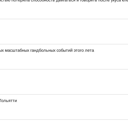
тью потеряла способность двигаться и говорить после укуса кл
мых масштабных гандбольных событий этого лета
Тольятти