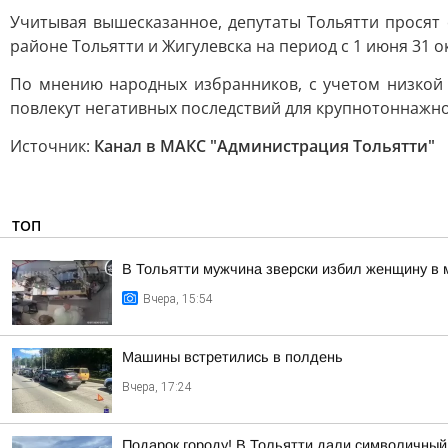
Учитывая вышесказанное, депутаты Тольятти просят 
районе Тольятти и Жигулевска на период с 1 июня 31 окт
По мнению народных избранников, с учетом низкой
повлекут негативных последствий для крупнотоннажно
Источник:
Канал в МАКС "Администрация Тольятти"
ТОП
В Тольятти мужчина зверски избил женщину в 
Вчера, 15:54
Машины встретились в полдень
Вчера, 17:24
Подарок городу! В Тольятти дали символичный 