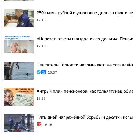
250 тысяч рублей и уголовное дело за фиктив
17:15
«Нарезал газеты и выдал их за деньги»: Пенси
17:10
Спасатели Тольятти напоминают: не оставляйт
16:37
Хитрый план пенсионера: как тольяттинец об
16:33
Пять дней напряжённой борьбы и десятки испы
16:15