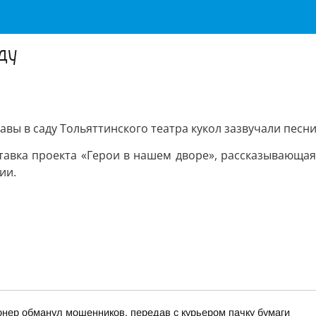
ду
вы в саду Тольяттинского театра кукол зазвучали песни
авка проекта «Герои в нашем дворе», рассказывающая 
ии.
онер обманул мошенников, передав с курьером пачку бумаги