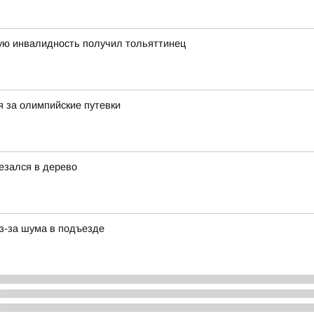
ную инвалидность получил тольяттинец
я за олимпийские путевки
езался в дерево
з-за шума в подъезде