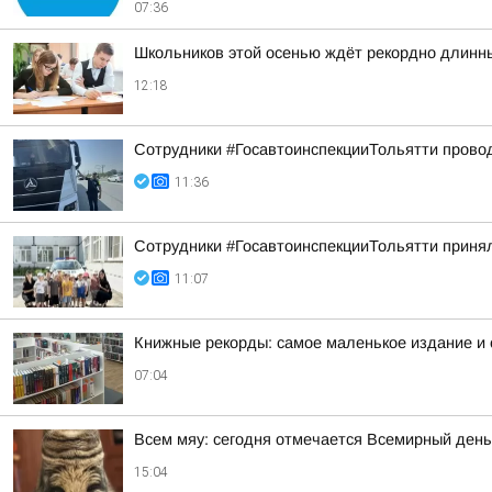
07:36
Школьников этой осенью ждёт рекордно длинн
12:18
Сотрудники #ГосавтоинспекцииТольятти провод
11:36
Сотрудники #ГосавтоинспекцииТольятти принял
11:07
Книжные рекорды: самое маленькое издание и
07:04
Всем мяу: сегодня отмечается Всемирный день
15:04