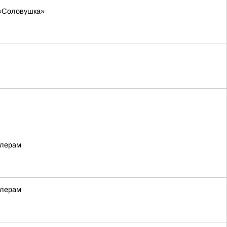
 «Соловушка»
ллерам
ллерам