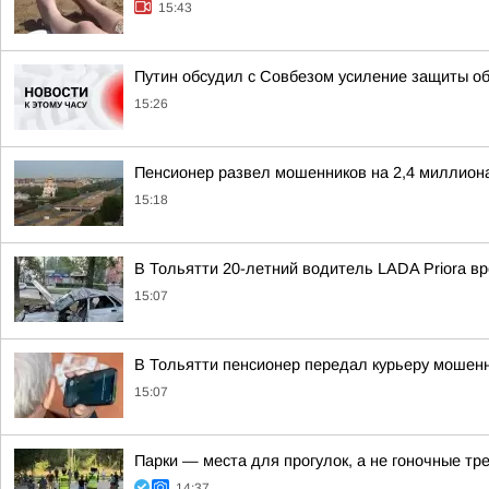
15:43
Путин обсудил с Совбезом усиление защиты об
15:26
Пенсионер развел мошенников на 2,4 миллион
15:18
В Тольятти 20-летний водитель LADA Priora в
15:07
В Тольятти пенсионер передал курьеру мошенни
15:07
Парки — места для прогулок, а не гоночные тр
14:37