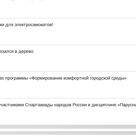
еки для электросамокатов!
езался в дерево
ках программы «Формирование комфортной городской среды»
 участниками Спартакиады народов России в дисциплине «Парусн