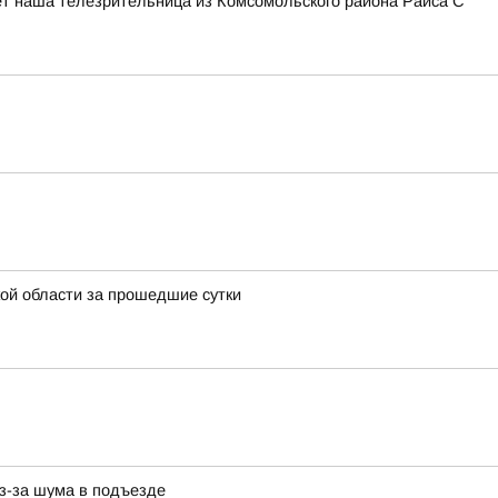
ишет наша телезрительница из Комсомольского района Раиса С
ой области за прошедшие сутки
з-за шума в подъезде