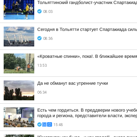
Тольяттинский гандболист-участник Спартакиа
08:03
Сегодня в Тольятти стартует Спартакиада сил
08:36
«Кроватные спинки», пока!. В ближайшее врем
13:53
Да не обманут вас утренние тучки
06:34
Есть чем гордиться. В преддверии нового учеб
города и региона, представители власти, экспе
15:48