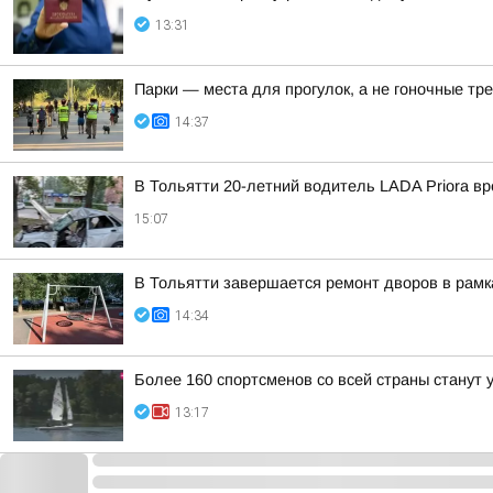
13:31
Парки — места для прогулок, а не гоночные тр
14:37
В Тольятти 20-летний водитель LADA Priora вр
15:07
В Тольятти завершается ремонт дворов в рам
14:34
Более 160 спортсменов со всей страны станут
13:17