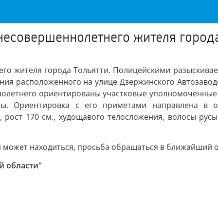
несовершеннолетнего жителя города
го жителя города Тольятти. Полицейскими разыскивает
ания расположенного на улице Дзержинского Автозаводс
нолетнего ориентированы участковые уполномоченные п
ры. Ориентировка с его приметами направлена в о
 рост 170 см., худощавого телосложения, волосы русые
он может находиться, просьба обращаться в ближайший от
й области"