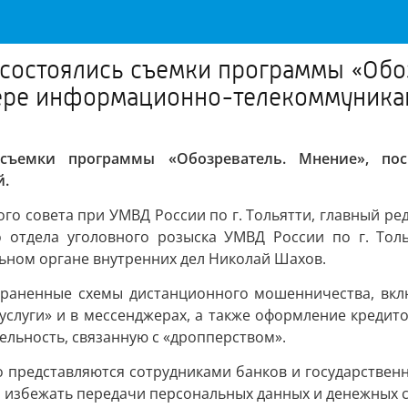
» состоялись съемки программы «Об
ере информационно-телекоммуника
ь съемки программы «Обозреватель. Мнение», п
й.
о совета при УМВД России по г. Тольятти, главный реда
 отдела уголовного розыска УМВД России по г. Тол
ьном органе внутренних дел Николай Шахов.
страненные схемы дистанционного мошенничества, вкл
суслуги» и в мессенджерах, а также оформление кредит
льность, связанную с «дропперством».
представляются сотрудниками банков и государственны
и избежать передачи персональных данных и денежных 