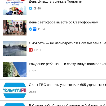
День физкультурника в Тольятти
08:40
День светофора вместе со Светофорычем
11:54
Смотреть — не насмотреться! Показываем ещё 
11:51
Рождение ребёнка — и сразу минус полмиллион
10:12
Силы ПВО за ночь уничтожили 605 украинских 
08:58
В Самарской области объявлен отбой ракетной