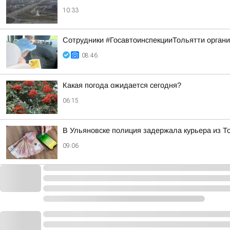
10:33
Сотрудники #ГосавтоинспекцииТольятти орган
08:46
Какая погода ожидается сегодня?
06:15
В Ульяновске полиция задержала курьера из 
09:06