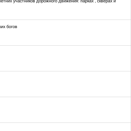
тних участников дорожного движения: парках , скверах и
ких богов