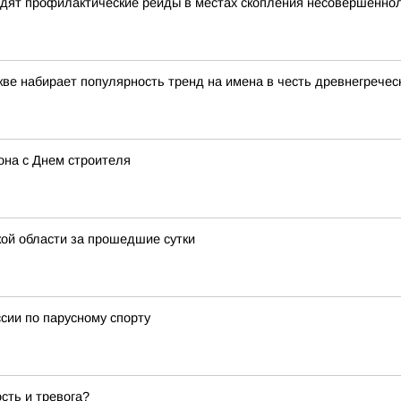
дят профилактические рейды в местах скопления несовершенноле
кве набирает популярность тренд на имена в честь древнегречес
на с Днем строителя
ой области за прошедшие сутки
сии по парусному спорту
сть и тревога?