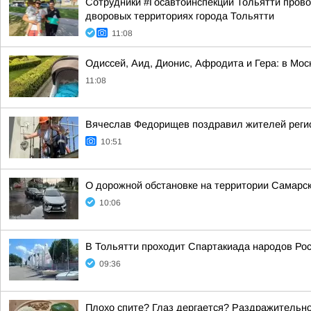
Сотрудники #Госавтоинспекции Тольятти прово
дворовых территориях города Тольятти
11:08
Одиссей, Аид, Дионис, Афродита и Гера: в Мос
11:08
Вячеслав Федорищев поздравил жителей регио
10:51
О дорожной обстановке на территории Самарск
10:06
В Тольятти проходит Спартакиада народов Рос
09:36
Плохо спите? Глаз дергается? Раздражительно