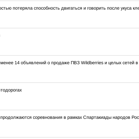
тью потеряла способность двигаться и говорить после укуса к
и
е менее 14 объявлений о продаже ПВЗ Wildberries и целых сетей 
втодорогах
и продолжаются соревнования в рамках Спартакиады народов Ро