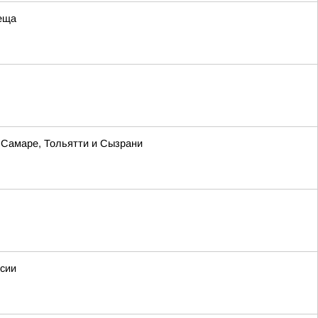
леща
в Самаре, Тольятти и Сызрани
ссии